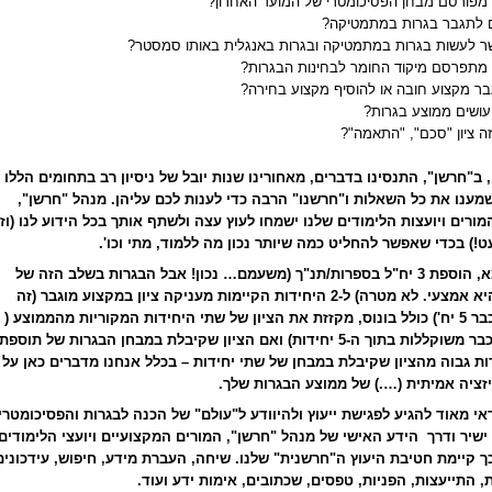
 מפורסם מבחן הפסיכומטרי של המועד האחרון?
 לתגבר בגרות במתמטיקה?
 לעשות בגרות במתמטיקה ובגרות באנגלית באותו סמסטר?
מתפרסם מיקוד החומר לבחינות הבגרות?
ר מקצוע חובה או להוסיף מקצוע בחירה?
עושים ממוצע בגרות?
ה ציון "סכם", "התאמה"?
 ב"חרשן", התנסינו בדברים, מאחורינו שנות יובל של ניסיון רב בתחומים הללו
מענו את כל השאלות ו"חרשנו" הרבה כדי לענות לכם עליהן. מנהל "חרשן",
מורים ויועצות הלימודים שלנו ישמחו לעוץ עצה ולשתף אותך בכל הידוע לנו (וז
!) בכדי שאפשר להחליט כמה שיותר נכון מה ללמוד, מתי וכו'.
לדוגמא, הוספת 3 יח"ל בספרות/תנ"ך (משעמם… נכון! אבל הבגרות בשלב הזה של
חייך היא אמצעי. לא מטרה) ל-2 היחידות הקיימות מעניקה ציון במקצוע מוגבר (זה
יהיה כבר 5 יח') כולל בונוס, מקזזת את הציון של שתי היחידות המקוריות מהממוצע (
כי הן כבר משוקללות בתוך ה-5 יחידות) ואם הציון שקיבלת במבחן הבגרות של תוספת
דות גבוה מהציון שקיבלת במבחן של שתי יחידות – בכלל אנחנו מדברים כאן על
זציה אמיתית (….) של ממוצע הבגרות שלך.
אי מאוד להגיע לפגישת ייעוץ ולהיוודע ל"עולם" של
הכנה לבגרות
והפסיכומטרי
ישיר ודרך הידע האישי של מנהל "חרשן", המורים המקצועיים ויועצי הלימודים.
 קיימת חטיבת היעוץ ה"חרשנית" שלנו. שיחה, העברת מידע, חיפוש, עידכונים
 התייעצות, הפניות, טפסים, שכתובים, אימות ידע ועוד.