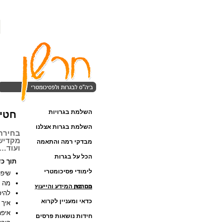
השלמת בגרויות
חטיב
השלמת בגרות אצלנו
בחירת 
מקדישי
מבדקי רמה והתאמה
ועוד…
הכל על בגרות
תוך כד
לימודי פסיכומטרי
שיפו
מה כ
בחרשן
חטיבת המידע והייעוץ
להיכ
כדאי ומעניין לקרוא
איך 
איפה
חידות נושאות פרסים