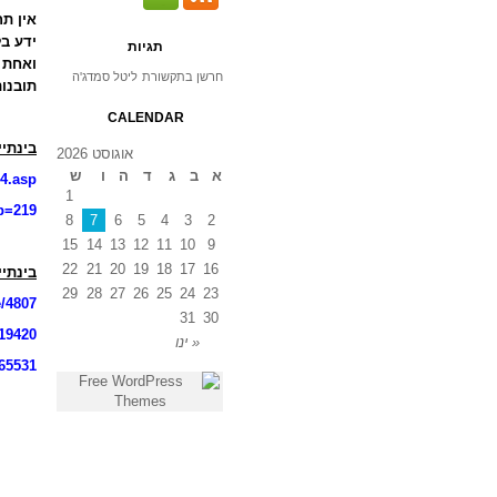
אין ת
ידע בל
תגיות
ואחת 
חרשן בתקשורת
ליטל סמדג'ה
תובנות
CALENDAR
בינתיי
אוגוסט 2026
א
ב
ג
ד
ה
ו
ש
e4.asp
1
?p=219
8
7
6
5
4
3
2
15
14
13
12
11
10
9
22
21
20
19
18
17
16
בינתיי
29
28
27
26
25
24
23
icle/4807
31
30
cle/19420
« ינו
cle/65531