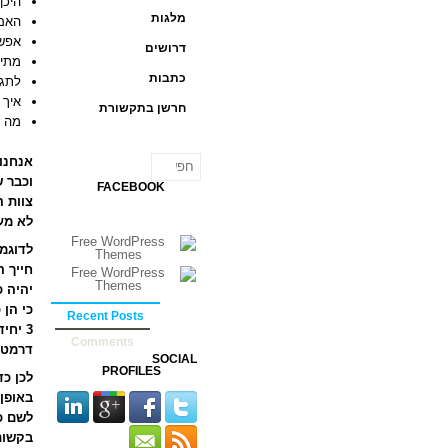
היכן
מלגות
האם
אפשר
דרושים
מתי 
כתבות
לתגב
איך 
חרשן בתקשורת
מה ז
אנחנו,
וכבר ש
FACEBOOK
צוות ה
לא מעט
Recent Posts
3 יחי
Comments
דרמטי
SOCIAL
PROFILES
לכן כד
באופן 
לשם כך
בקשות,