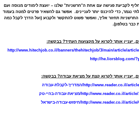
חליף לקביעת פגישה עם אחת ה"חרשניות" שלנו – יועצת לימודים מנוסה ועם
תי נגמר, כדי להיכנס יותר לעניינים. אפשר גם להשאיר פרטים למטה בעמוד
החרשניות תחזור אליך, ואפשר פשוט להתקשר ולקבוע (ועל הדרך לקבל כמה
 כבר בטלפון).
ם, יעניין אותך לקרוא על מקצועות העתיד? בבקשה:
http://www.hitechjob.co.il/banners/thehitechjob/3/main/article/articl
http://he.liorsblog.com/
ם, יעניין אותך לקרוא קצת על מציאת עבודה? בבקשה:
http://www.reader.co.il/art/המדריך-לקבלת-עבודה
http://www.reader.co.il/arti/מציאת-עבודה-בהיי-טק
http://www.reader.co.il/arti/חיפוש-עבודה-בישראל