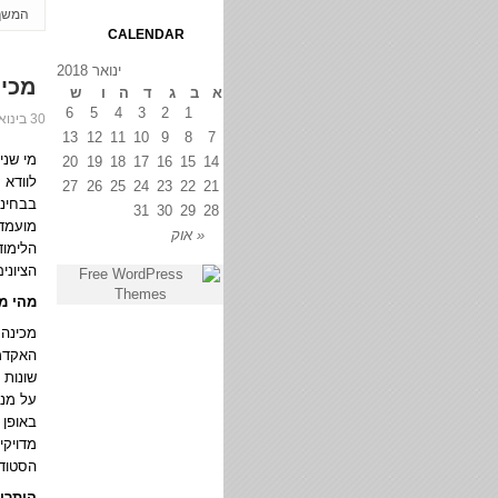
המשך
CALENDAR
ינואר 2018
מכינ
א
ב
ג
ד
ה
ו
ש
6
5
4
3
2
1
30 בינואר 2018
13
12
11
10
9
8
7
מי שני
20
19
18
17
16
15
14
לוודא 
27
26
25
24
23
22
21
בבחינה
31
30
29
28
מועמד 
« אוק
הלימוד
הציוני
מהי מ
מכינה 
האקדמי
שונות 
על מנת
באופן 
מדויקי
הסטודנ
היתרונ