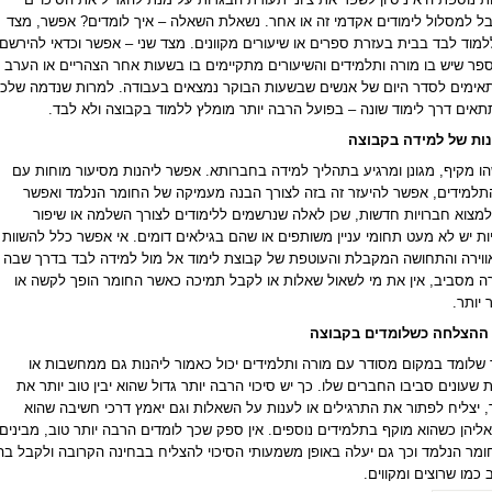
 למסלול לימודים אקדמי זה או אחר. נשאלת השאלה – איך לומדים? אפשר, מצד
מוד לבד בבית בעזרת ספרים או שיעורים מקוונים. מצד שני – אפשר וכדאי להירשם
פר שיש בו מורה ותלמידים והשיעורים מתקיימים בו בשעות אחר הצהריים או הערב
אימים לסדר היום של אנשים שבשעות הבוקר נמצאים בעבודה. למרות שנדמה שלכ
אים דרך לימוד שונה – בפועל הרבה יותר מומלץ ללמוד בקבוצה ולא לבד.
נות של למידה בקבוצה
ו מקיף, מגונן ומרגיע בתהליך למידה בחברותא. אפשר ליהנות מסיעור מוחות עם
למידים, אפשר להיעזר זה בזה לצורך הבנה מעמיקה של החומר הנלמד ואפשר
למצוא חברויות חדשות, שכן לאלה שנרשמים ללימודים לצורך השלמה או שיפור
ות יש לא מעט תחומי עניין משותפים או שהם בגילאים דומים. אי אפשר כלל להשוות
וירה והתחושה המקבלת והעוטפת של קבוצת לימוד אל מול למידה לבד בדרך שבה
רה מסביב, אין את מי לשאול שאלות או לקבל תמיכה כאשר החומר הופך לקשה או
יותר.
י ההצלחה כשלומדים בקבוצה
שלומד במקום מסודר עם מורה ותלמידים יכול כאמור ליהנות גם ממחשבות או
 שעונים סביבו החברים שלו. כך יש סיכוי הרבה יותר גדול שהוא יבין טוב יותר את
 יצליח לפתור את התרגילים או לענות על השאלות וגם יאמץ דרכי חשיבה שהוא
ליהן כשהוא מוקף בתלמידים נוספים. אין ספק שכך לומדים הרבה יותר טוב, מבינים
מר הנלמד וכך גם יעלה באופן משמעותי הסיכוי להצליח בבחינה הקרובה ולקבל בה
ב כמו שרוצים ומקווים.