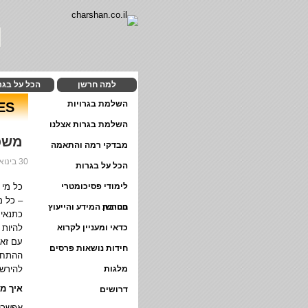
למה חרשן
הכל על בגר
השלמת בגרויות
S:
השלמת בגרות אצלנו
משפ
מבדקי רמה והתאמה
30 בינואר 2018
הכל על בגרות
לימודי פסיכומטרי
כל מי 
– כל מ
בחרשן
חטיבת המידע והייעוץ
כתנאי 
כדאי ומעניין לקרוא
להיות 
עם זאת
חידות נושאות פרסים
ההתחיי
מלגות
להירשם
איך מ
דרושים
אפשרות