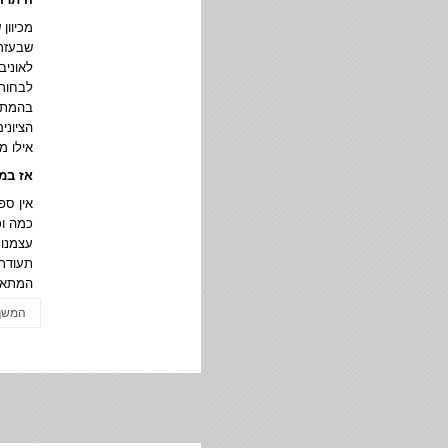
מכיוון
שבעזרת
לאוניב
לבחור 
בהמתנ
הציוני
אילו מ
אז במ
אין ספ
כמה וכ
עצמנו 
תעודת
המתאי
המשך