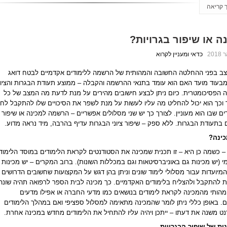
 קריאה
ה או שיפור בגרויות?
כדאי ומעניין לקרוא
צב בפני ההחלטה החשובה והמהותית של הרשמה ללימודים אקדמיים לבטח דואג
מבעוד מועד האם הוא עומד בתנאי ההרשמה והקבלה – ממוצע תעודת הבגרות והציון
 הפסיכומטרית. כיום ניתן לבצע חישובים מהירים על מנת לדעת מה המצב של כל
וכך הוא יכול להחליט מה עליו לעשות על מנת לשפר את הסיכויים שלו להתקבל לחו
ים שבו הוא מעוניין. לצורך כך יש שני מסלולים אפשריים – הרשמה למכינה או שיפור
ם בתעודת הבגרות. ללא ספק – שיפור ציוני הבגרות עדיף בהרבה, מיד נראה מדוע.
כינה?
– כשמה כן היא – זו תכנית שמכינה את הסטודנטים לקראת הלימודים במוסד הלימוד
 (יש מכינות גם באוניברסיטאות וגם במכללות השונות). ברוב המקרים – יש מכינות
המיועדות עבור מסלולי לימוד שונים וניתן בהן דגש על המקצועות שחשובים הדרושים
 להתקבל ולהצליח בלימודים האקדמיים. כך מכינה לבית הספר לרפואה תהיה שונה
מהותי מהמכינה לקראת לימודים בנושאים כמו מדעי החברה או אפילו מדעים
ם. באופן כללי ניתן לומר שהמכינה מתאימה למסלול ספציפי ואם במהלך הלימודים
ט משנה את דעתו – ייתכן ויהיה עליו להתחיל את הלימודים מחדש במכינה אחרת.
ות של שיפור הבגרויות