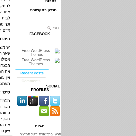
כתבות
להתקבל
חרשן בתקשורת
אחד לל
לבית ס
וכך מת
אדם תת
FACEBOOK
היתרו
יש משה
שאר הת
אפילו 
הבגרוי
את האו
Recent Posts
אין עז
Comments
מאתגר 
SOCIAL
PROFILES
סיכוי
תלמיד 
תשובות
החומר,
חשוף א
את החו
תגיות
ציון טו
חרשן בתקשורת
ליטל סמדג'ה