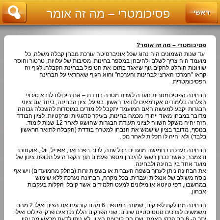
פסיכומטרי – מה זה אומר
ראשי
פסיכומטרי – מה זה אומר?
עד שנות השמונים היה נהוג שכל אוניברסיטה עורכת מבחן קבלה משלה, כל
מועמד היה צריך לשלם ולהיבחן במספר בחינות. מסיבות של עלויות, טרטור וחוסר
שוויונות הוחלט להקים גוף שיאגד בתוכו את הטיפול בבחינת הקבלה. לגוף זה
קראו "המרכז הארצי לבחינות והערכה" והוא הגוף שאחראי על הבחינה
הפסיכומטרית.
הבחינה הפסיכומטרית נועדה לשרת מטרה בודדת – את היכולת לנבא סיכויי
הצלחה בלימודים אקדמאים לתואר ראשון. בפועל, ציון הבחינה, ביחד עם ציוני
הבגרות יקבע למעשה האם המועמד יתקבל ללימודים במוסדות להשכלה גבוהה.
מדובר במבחן מאוד ייחודי מכמה בחינות, בעיקר פדגוגיות ופרקטיות. לציון הבודד
הזה יהיה משקל השווה לציוני תעודת הבגרות שהושגו לאחר 12 שנות לימוד.
בנוסף, מדובר בציון שישמש את הנבחן למטרה בודדת (הקבלה לתואר הראשון
בלבד) ולא יהיה לו תכלית לאחר מכן.
הבחינה נערכת בחמישה מועדים בכל שנה, לרוב בפברואר, אפריל, יולי, אוקטובר
ודצמבר, כאשר נבחן רשאי להיבחן מספר פעמים תוך הקפדה על תקופת צינון של
מועד אחד בין בחינה ולבחינה.
את הבחינה ניתן לערוך בשפה העברית או בשפות זרות (בחלק מהמועדים) ויש אף
נוסח משולב של אנגלית ועברית. בכל מקרה, הבחינה נערכת ללא שימוש
במחשבון, דפי טיוטא או מילונים למעט תלמידים אשר קיבלו הקלות בעקבות
אבחון.
הבחינה מחולקת לפרקים, שמונה במספר. 6 מהם קובעים את הציון ואילו 2 מהם
משמשים לצרכים סטטיסטיים שונים. שני הפרקים הללו נקראים פרקי פיילוט ואילו
יתר ה- 6 הם פרקי האמת, שכן הם קובעים הציון. לא ניתן לדעת מראש מה יהיו