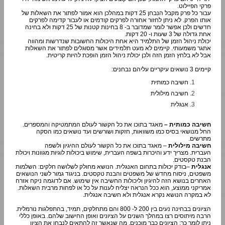
פרקי הפיילוט.
עבור כל פרק מקבל הנבחן 25 דקות במהלכן הוא אמור לפתור את השאלות של
אותו הפרק. לא ניתן לחזור אחורה לפרקים קודמים או לעבור קדימה לפרקים
חדשים ולכן אפשר לומר שמדובר ב- 8 בחינות קטנות של 25 דקות ולא בחינה
אחת גדולה של 3 שעות ו- 20 דקות.
יכולת ניהול הזמן של התלמיד היא אחת היכולות החשובות שנדרשות ומהווה
אתגר משמעותי. קיימים לא מעט תלמידים אשר מסוגלים לפתור את השאלות
אבל לא בלחץ הזמן הזה ולכן יכולת ניהול הזמן הופכת להיות קריטית.
קיימים 3 נושאים עיקריים עליהם נבחנים:
חשיבה כמותית
חשיבה מילולית
אנגלית
חשיבה כמותית –
מאגד בתוכו את כל הקשור לעולם המתמטיקה והמספרים.
החל מנושאי בסיס כמו משוואות, חזקות ושורשים ועד נושאים כמו הסקה
מתרשים.
חשיבה מילולית
– מאגד בתוכו את כל הקשור לעולם ההיגיון ולשפה
העברית. מצריך ידע והיכרות בשפה העברית, שימוש ביכולות לוגיות מגוונות ויכולת
הבנת טקסטים.
אנגלית
–בודק יכולות בתחום האנגלית. הנושא מחולק לשלושה חלקים: השלמות
משפטים, ניסוח מחדש של משפטים והבנת טקסטים. בניגוד גמור לשני הנושאים
האחרים בנושא הזה להיגיון וליכולות החשיבה אין שימוש. אם לדוגמה ניקח אזרח
אמריקני ממוצע, הוא ככל הנראה יצליח לענות על כל או לפחות מרבית השאלות.
לא במקרה הנושא נקרא אנגלית ולא חשיבה אנגלית.
הציונים בבחינה נעים בין 200 ל- 800 והם מתחלקים, תמיד, בהתפלגות נורמלית.
הרבה מיתוסים רצו במהלך השנים על הציונים ואופן החישוב שלהם. באופן כללי
ניתן לומר כך: הציונים כבר מוכנים, מה שנאשר זה להתאים לנבחן את הציון