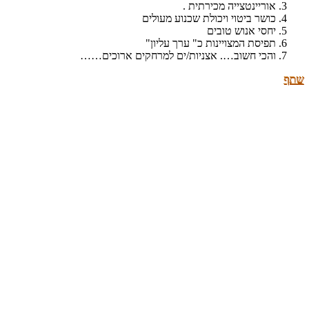
אוריינטצייה מכירתית .
כושר ביטוי ויכולת שכנוע מעולים
יחסי אנוש טובים
תפיסת המצויינות כ" ערך עליון"
והכי חשוב…. אצניות/ים למרחקים ארוכים……
שתף